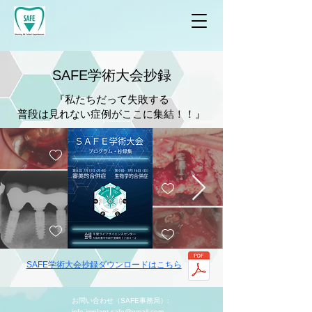
S
AFE学術大会抄録
『私たちだって失敗する
​普段は見れない症例がここに集結！！』
​SAFE学術大会抄録ダウンロードはこちら
​お問い合わせ（SAFE事務局）:
info.implant.safe@gmail.com