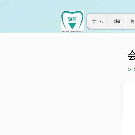
ホーム
例会
例
>
>
ホーム
過去の学術大会
会場
​