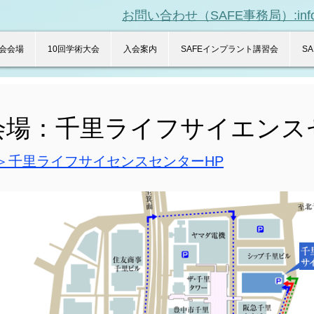
​お問い合わせ（SAFE事務局）:info.imp
会会場
10回学術大会
入会案内
SAFEインプラント講習会
S
​会場：千里ライフサイエンス
＞＞千里ライフサイセンスセンターHP