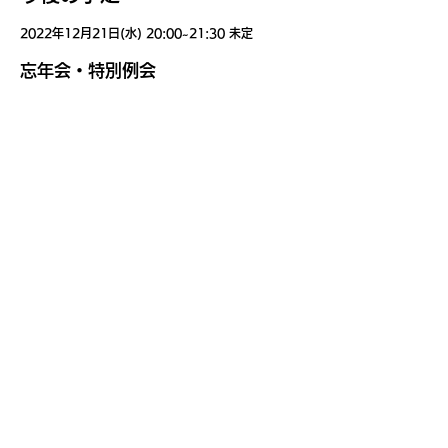
2022年12月21日(水) 20:00~21:30 未定
​忘年会・特別例会
​例会アーカイブ
2022年8月17日(水)
若 手：萩原 誠先生（神戸市 きづな歯科クリ
ニック ご勤務）
ベテラン：小田師巳先生（堺市 おだデンタルクリ
ニック ご開業）